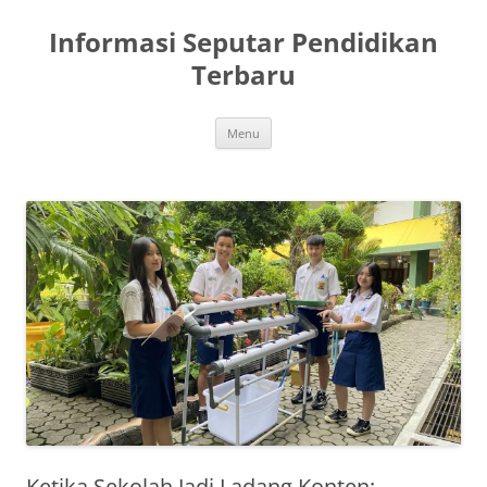
Skip
to
Informasi Seputar Pendidikan
content
Terbaru
Menu
Ketika Sekolah Jadi Ladang Konten: