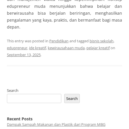
edupreneur muda menunjukkan bahwa belajar dan
berwirausaha bisa berjalan beriringan, menghasilkan
pengalaman yang kaya, praktis, dan bermanfaat bagi masa
depan.
This entry was posted in
Pendidikan
and tagged
bisnis sekolah
,
edupreneur
,
ide kreatif
,
kewirausahaan muda
,
pelajar kreatif
on
September 13, 2025
.
Search
Search
Recent Posts
Dampak Sampah Makanan dan Plastik dari Program MBG