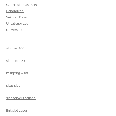
Generasi Emas 2045
Pendidikan
Sekolah Dasar
Uncategorized
universitas
slot bet 100
slot depo 5k
mahjong ways
situs slot
slot server thailand
link slot gacor