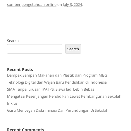
sumber pengetahuan online
on
July 3, 2024
.
Search
Search
Recent Posts
Dampak Sampah Makanan dan Plastik dari Program MBG
Teknologi Digital dan Wajah Baru Pendidikan di Indonesia
SMA Tanpa Jurusan IPA IPS, Siswa Jadi Lebih Bebas
Mengatasi Kesenjangan Pendidikan Lewat Pembangunan Sekolah
Inklusif
Guru Mencegah Diskriminasi Dan Perundungan Di Sekolah
Recent Comments