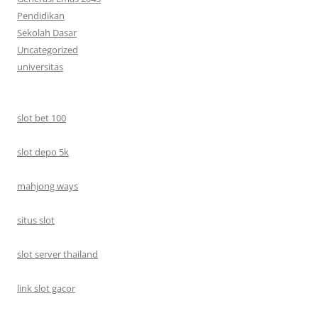
Pendidikan
Sekolah Dasar
Uncategorized
universitas
slot bet 100
slot depo 5k
mahjong ways
situs slot
slot server thailand
link slot gacor