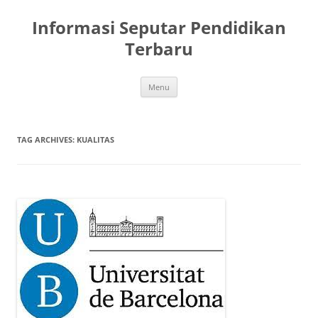
Skip
to
Informasi Seputar Pendidikan
content
Terbaru
Menu
TAG ARCHIVES:
KUALITAS