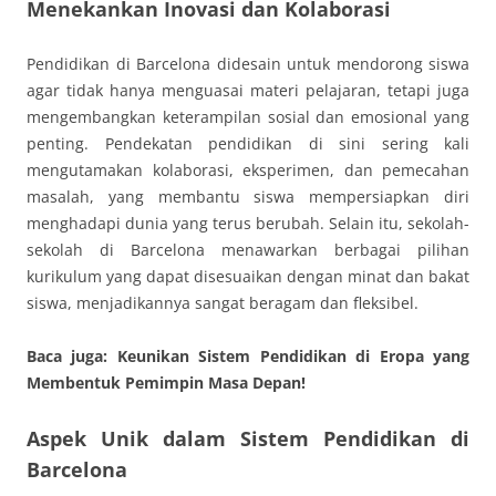
Menekankan Inovasi dan Kolaborasi
Pendidikan di Barcelona didesain untuk mendorong siswa
agar tidak hanya menguasai materi pelajaran, tetapi juga
mengembangkan keterampilan sosial dan emosional yang
penting. Pendekatan pendidikan di sini sering kali
mengutamakan kolaborasi, eksperimen, dan pemecahan
masalah, yang membantu siswa mempersiapkan diri
menghadapi dunia yang terus berubah. Selain itu, sekolah-
sekolah di Barcelona menawarkan berbagai pilihan
kurikulum yang dapat disesuaikan dengan minat dan bakat
siswa, menjadikannya sangat beragam dan fleksibel.
Baca juga: Keunikan Sistem Pendidikan di Eropa yang
Membentuk Pemimpin Masa Depan!
Aspek Unik dalam Sistem Pendidikan di
Barcelona