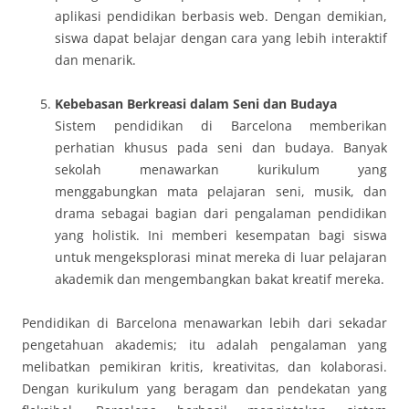
aplikasi pendidikan berbasis web. Dengan demikian,
siswa dapat belajar dengan cara yang lebih interaktif
dan menarik.
Kebebasan Berkreasi dalam Seni dan Budaya
Sistem pendidikan di Barcelona memberikan
perhatian khusus pada seni dan budaya. Banyak
sekolah menawarkan kurikulum yang
menggabungkan mata pelajaran seni, musik, dan
drama sebagai bagian dari pengalaman pendidikan
yang holistik. Ini memberi kesempatan bagi siswa
untuk mengeksplorasi minat mereka di luar pelajaran
akademik dan mengembangkan bakat kreatif mereka.
Pendidikan di Barcelona menawarkan lebih dari sekadar
pengetahuan akademis; itu adalah pengalaman yang
melibatkan pemikiran kritis, kreativitas, dan kolaborasi.
Dengan kurikulum yang beragam dan pendekatan yang