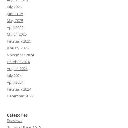
August 2025
July 2025
June 2025
May 2025
April 2025
March 2025
February 2025
January 2025
November 2024
October 2024
August 2024
July 2024
April 2024
February 2024
December 2023
Categories
Beasiswa
Generasi Emas 2045