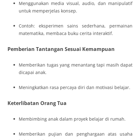
Menggunakan media visual, audio, dan manipulatif
untuk memperjelas konsep.
Contoh: eksperimen sains sederhana, permainan
matematika, membaca buku cerita interaktif.
Pemberian Tantangan Sesuai Kemampuan
Memberikan tugas yang menantang tapi masih dapat
dicapai anak.
Meningkatkan rasa percaya diri dan motivasi belajar.
Keterlibatan Orang Tua
Membimbing anak dalam proyek belajar di rumah.
Memberikan pujian dan penghargaan atas usaha