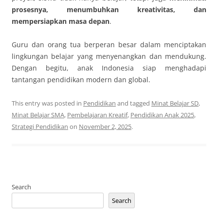
prosesnya, menumbuhkan kreativitas, dan
mempersiapkan masa depan
.
Guru dan orang tua berperan besar dalam menciptakan
lingkungan belajar yang menyenangkan dan mendukung.
Dengan begitu, anak Indonesia siap menghadapi
tantangan pendidikan modern dan global.
This entry was posted in
Pendidikan
and tagged
Minat Belajar SD
,
Minat Belajar SMA
,
Pembelajaran Kreatif
,
Pendidikan Anak 2025
,
Strategi Pendidikan
on
November 2, 2025
.
Search
Search