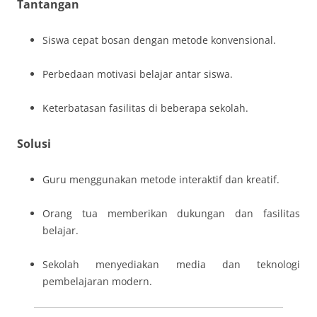
Tantangan
Siswa cepat bosan dengan metode konvensional.
Perbedaan motivasi belajar antar siswa.
Keterbatasan fasilitas di beberapa sekolah.
Solusi
Guru menggunakan metode interaktif dan kreatif.
Orang tua memberikan dukungan dan fasilitas
belajar.
Sekolah menyediakan media dan teknologi
pembelajaran modern.