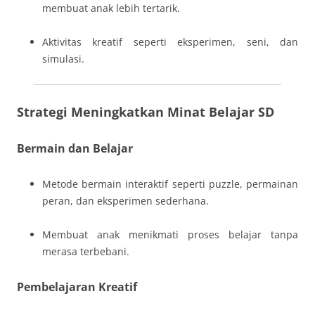
membuat anak lebih tertarik.
Aktivitas kreatif seperti eksperimen, seni, dan
simulasi.
Strategi Meningkatkan Minat Belajar SD
Bermain dan Belajar
Metode bermain interaktif seperti puzzle, permainan
peran, dan eksperimen sederhana.
Membuat anak menikmati proses belajar tanpa
merasa terbebani.
Pembelajaran Kreatif