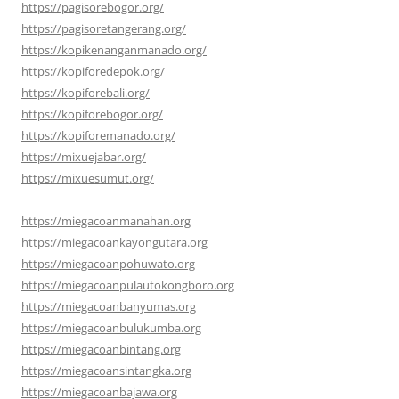
https://pagisorebogor.org/
https://pagisoretangerang.org/
https://kopikenanganmanado.org/
https://kopiforedepok.org/
https://kopiforebali.org/
https://kopiforebogor.org/
https://kopiforemanado.org/
https://mixuejabar.org/
https://mixuesumut.org/
https://miegacoanmanahan.org
https://miegacoankayongutara.org
https://miegacoanpohuwato.org
https://miegacoanpulautokongboro.org
https://miegacoanbanyumas.org
https://miegacoanbulukumba.org
https://miegacoanbintang.org
https://miegacoansintangka.org
https://miegacoanbajawa.org