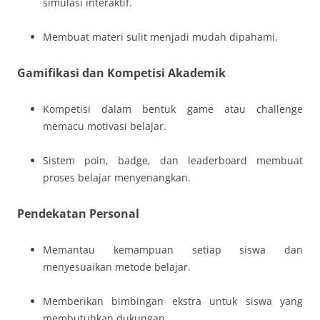
simulasi interaktif.
Membuat materi sulit menjadi mudah dipahami.
Gamifikasi dan Kompetisi Akademik
Kompetisi dalam bentuk game atau challenge
memacu motivasi belajar.
Sistem poin, badge, dan leaderboard membuat
proses belajar menyenangkan.
Pendekatan Personal
Memantau kemampuan setiap siswa dan
menyesuaikan metode belajar.
Memberikan bimbingan ekstra untuk siswa yang
membutuhkan dukungan.