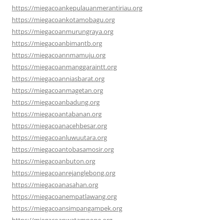
https://miegacoankepulauanmerantiriau.org
https://miegacoankotamobagu.org
https://miegacoanmurungraya.org
https://miegacoanbimantb.org
https://miegacoannmamuju.org
https://miegacoanmanggaraintt.org
https://miegacoanniasbarat.org
https://miegacoanmagetan.org
https://miegacoanbadung.org
https://miegacoantabanan.org
https://miegacoanacehbesar.org
https://miegacoanluwuutara.org
https://miegacoantobasamosir.org
https://miegacoanbuton.org
https://miegacoanrejanglebong.org
https://miegacoanasahan.org
https://miegacoanempatlawang.org
https://miegacoansimpangampek.org