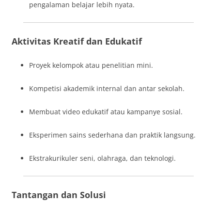
pengalaman belajar lebih nyata.
Aktivitas Kreatif dan Edukatif
Proyek kelompok atau penelitian mini.
Kompetisi akademik internal dan antar sekolah.
Membuat video edukatif atau kampanye sosial.
Eksperimen sains sederhana dan praktik langsung.
Ekstrakurikuler seni, olahraga, dan teknologi.
Tantangan dan Solusi