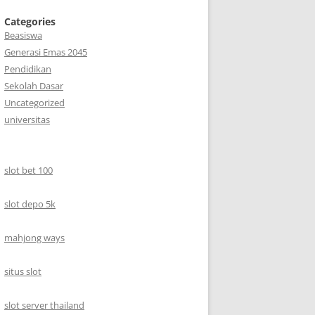
Categories
Beasiswa
Generasi Emas 2045
Pendidikan
Sekolah Dasar
Uncategorized
universitas
slot bet 100
slot depo 5k
mahjong ways
situs slot
slot server thailand