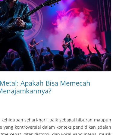
Metal: Apakah Bisa Memecah
u Menajamkannya?
i kehidupan sehari-hari, baik sebagai hiburan maupun
e yang kontroversial dalam konteks pendidikan adalah
me cepat, gitar distorsi, dan vokal yang intens, musik