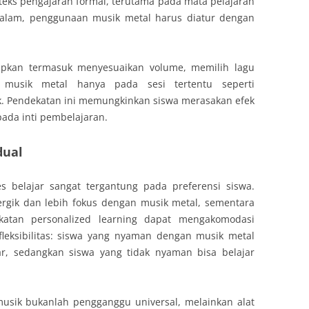
nteks pengajaran formal, terutama pada mata pelajaran
lam, penggunaan musik metal harus diatur dengan
rapkan termasuk menyesuaikan volume, memilih lagu
 musik metal hanya pada sesi tertentu seperti
isik. Pendekatan ini memungkinkan siswa merasakan efek
pada inti pembelajaran.
dual
es belajar sangat tergantung pada preferensi siswa.
rgik dan lebih fokus dengan musik metal, sementara
ekatan personalized learning dapat mengakomodasi
leksibilitas: siswa yang nyaman dengan musik metal
r, sedangkan siswa yang tidak nyaman bisa belajar
sik bukanlah pengganggu universal, melainkan alat