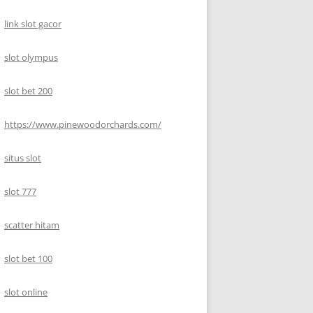
link slot gacor
slot olympus
slot bet 200
https://www.pinewoodorchards.com/
situs slot
slot 777
scatter hitam
slot bet 100
slot online