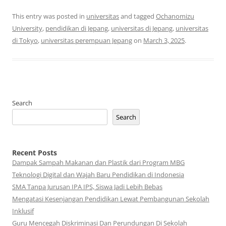
This entry was posted in
universitas
and tagged
Ochanomizu
University
,
pendidikan di Jepang
,
universitas di Jepang
,
universitas
di Tokyo
,
universitas perempuan Jepang
on
March 3, 2025
.
Search
Search
Recent Posts
Dampak Sampah Makanan dan Plastik dari Program MBG
Teknologi Digital dan Wajah Baru Pendidikan di Indonesia
SMA Tanpa Jurusan IPA IPS, Siswa Jadi Lebih Bebas
Mengatasi Kesenjangan Pendidikan Lewat Pembangunan Sekolah
Inklusif
Guru Mencegah Diskriminasi Dan Perundungan Di Sekolah