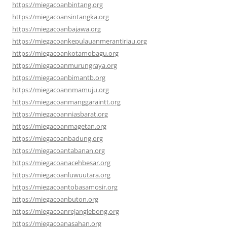
https://miegacoanbintang.org
https://miegacoansintangka.org
https://miegacoanbajawa.org
https://miegacoankepulauanmerantiriau.org
https://miegacoankotamobagu.org
https://miegacoanmurungraya.org
https://miegacoanbimantb.org
https://miegacoannmamuju.org
https://miegacoanmanggaraintt.org
https://miegacoanniasbarat.org
https://miegacoanmagetan.org
https://miegacoanbadung.org
https://miegacoantabanan.org
https://miegacoanacehbesar.org
https://miegacoanluwuutara.org
https://miegacoantobasamosir.org
https://miegacoanbuton.org
https://miegacoanrejanglebong.org
https://miegacoanasahan.org