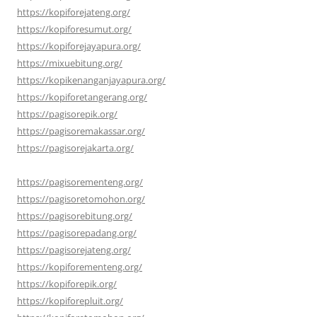
https://kopiforejateng.org/
https://kopiforesumut.org/
https://kopiforejayapura.org/
https://mixuebitung.org/
https://kopikenanganjayapura.org/
https://kopiforetangerang.org/
https://pagisorepik.org/
https://pagisoremakassar.org/
https://pagisorejakarta.org/
https://pagisorementeng.org/
https://pagisoretomohon.org/
https://pagisorebitung.org/
https://pagisorepadang.org/
https://pagisorejateng.org/
https://kopiforementeng.org/
https://kopiforepik.org/
https://kopiforepluit.org/