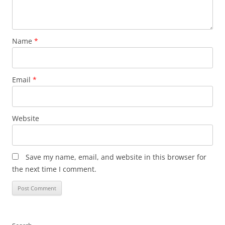
Name
*
Email
*
Website
Save my name, email, and website in this browser for
the next time I comment.