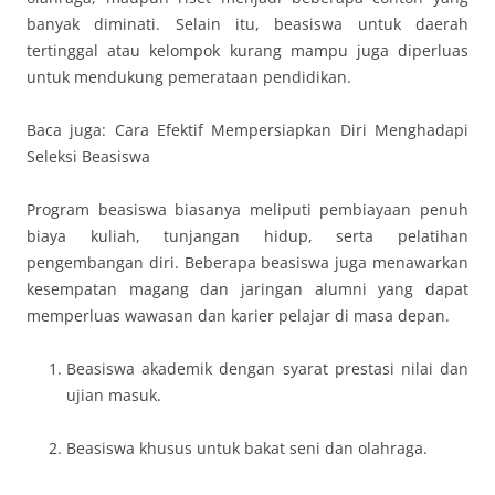
banyak diminati. Selain itu, beasiswa untuk daerah
tertinggal atau kelompok kurang mampu juga diperluas
untuk mendukung pemerataan pendidikan.
Baca juga: Cara Efektif Mempersiapkan Diri Menghadapi
Seleksi Beasiswa
Program beasiswa biasanya meliputi pembiayaan penuh
biaya kuliah, tunjangan hidup, serta pelatihan
pengembangan diri. Beberapa beasiswa juga menawarkan
kesempatan magang dan jaringan alumni yang dapat
memperluas wawasan dan karier pelajar di masa depan.
Beasiswa akademik dengan syarat prestasi nilai dan
ujian masuk.
Beasiswa khusus untuk bakat seni dan olahraga.