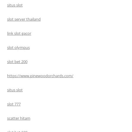
situs slot
slot server thailand
link slot gacor
slot olympus
slot bet 200
https://www.pinewoodorchards.com/
situs slot
slot 777
scatter hitam