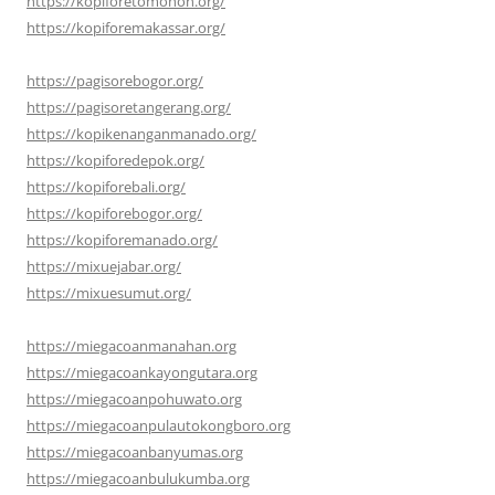
https://kopiforetomohon.org/
https://kopiforemakassar.org/
https://pagisorebogor.org/
https://pagisoretangerang.org/
https://kopikenanganmanado.org/
https://kopiforedepok.org/
https://kopiforebali.org/
https://kopiforebogor.org/
https://kopiforemanado.org/
https://mixuejabar.org/
https://mixuesumut.org/
https://miegacoanmanahan.org
https://miegacoankayongutara.org
https://miegacoanpohuwato.org
https://miegacoanpulautokongboro.org
https://miegacoanbanyumas.org
https://miegacoanbulukumba.org