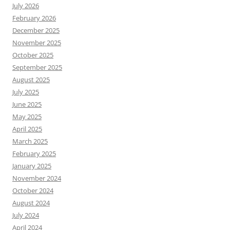
July 2026
February 2026
December 2025
November 2025
October 2025
September 2025
August 2025
July 2025
June 2025
May 2025
April 2025
March 2025
February 2025
January 2025
November 2024
October 2024
August 2024
July 2024
April 2024