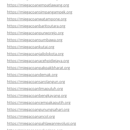
https://miegacoanempatlawang.org
https://miegacoansimpangampek.org
https://miegacoanwatampone.org
https://miegacoanbaritoutara.org
https://miegacoanpurworejo.org
https://miegacoansumbawa.org
https://miegacoankutai.org
https://miegacoanjailolokota.org
https://miegacoanacehpidiejaya.org
https://miegacoanpakpakbharat.org
https://miegacoandemak.org
https://miegacoansarolangun.org
https://miegacoanlimapuluh.org
https://miegacoanbengkayang.org
https://miegacoancempakaputih.org
https://miegacoangunungsahari.org
https://miegacoanancol.org
https://miegacoanpahlawanrevolusi.org