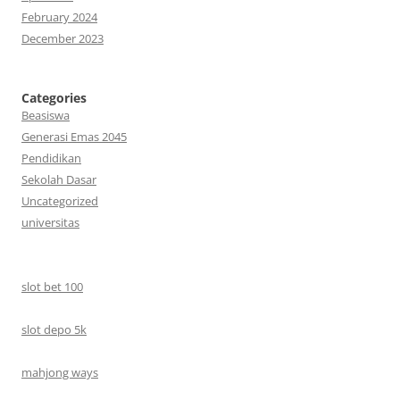
February 2024
December 2023
Categories
Beasiswa
Generasi Emas 2045
Pendidikan
Sekolah Dasar
Uncategorized
universitas
slot bet 100
slot depo 5k
mahjong ways